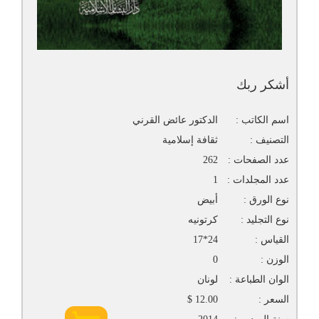
أشكر ربك
اسم الكاتب :
الدكتور عائض القرني
التصنيف :
ثقافة إسلامية
عدد الصفحات :
262
عدد المجلدات :
1
نوع الورق :
أبيض
نوع التجليد :
كرتونيه
القياس :
24*17
الوزن :
0
الوان الطباعة :
لونان
السعر :
12.00 $