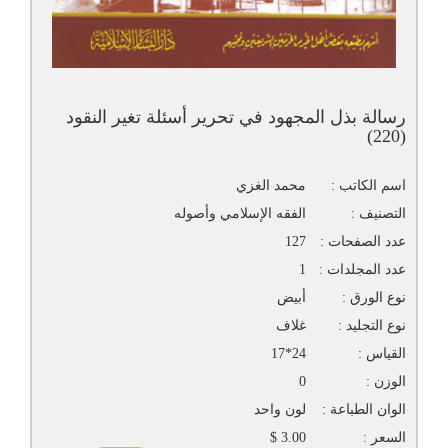
رسالة بذل المجهود في تحرير أسئلة تغير النقود
(220)
اسم الكاتب :
محمد الغزي
التصنيف :
الفقه الإسلامي وأصوله
عدد الصفحات :
127
عدد المجلدات :
1
نوع الورق :
أبيض
نوع التجليد :
غلاف
القياس :
24*17
الوزن :
0
الوان الطباعة :
لون واحد
السعر :
3.00 $