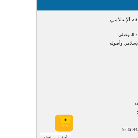
قه الإسلامي
د الموصلي
لإسلامي وأصوله
د
9786144
أضف إلى السلة