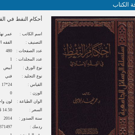
ة الكتاب
أحكام النفط في الف
اسم الكاتب :
عمر نها
التصنيف :
الفقه ا
عدد الصفحات :
480
عدد المجلدات :
1
نوع الورق :
أبيض
نوع التجليد :
فني
القياس :
24*17
الوزن :
0
الوان الطباعة :
لون واح
السعر :
14.50 $
سنة الصدور :
2014
ردمك :
371497