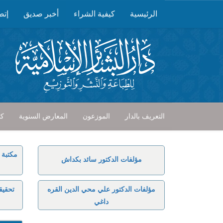
الرئيسية
كيفية الشراء
أخبر صديق
إتص
التعريف بالدار
الموزعون
المعارض السنوية
كت
مكتبة 
مؤلفات الدكتور سائد بكداش
مؤلفات الدكتور علي محي الدين القره
تحقيق
داغي