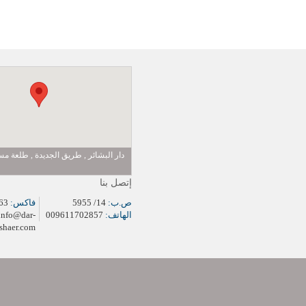
دار البشائر , طريق الجديدة , طلعة 
إتصل بنا
ص.ب:
14/ 5955
فاكس:
009611704963
الهاتف:
009611702857
info@dar-
shaer.com