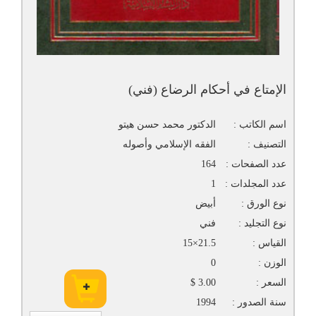
الإمتاع في أحكام الرضاع (فني)
اسم الكاتب :
الدكتور محمد حسن هيتو
التصنيف :
الفقه الإسلامي وأصوله
عدد الصفحات :
164
عدد المجلدات :
1
نوع الورق :
أبيض
نوع التجليد :
فني
القياس :
21.5×15
الوزن :
0
السعر :
3.00 $
سنة الصدور :
1994