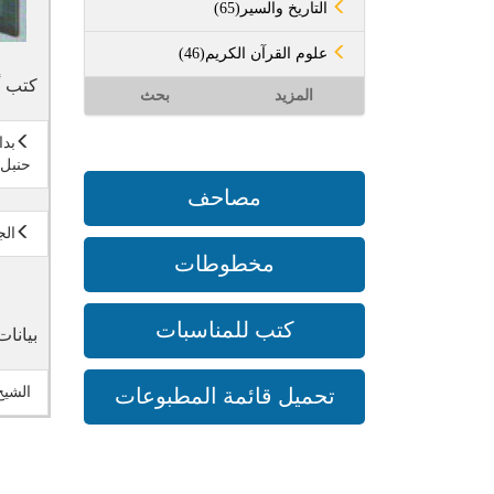
(65)التاريخ والسير
(46)علوم القرآن الكريم
كتب أ
المزيد
بحث
بدا
حنبل 
مصاحف
الج
مخطوطات
كتب للمناسبات
بيانات
تحميل قائمة المطبوعات
الشيخ