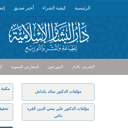
الرئيسية
كيفية الشراء
أخبر صديق
إتص
التعريف بالدار
الموزعون
المعارض السنوية
كت
مكتبة 
مؤلفات الدكتور سائد بكداش
مؤلفات الدكتور علي محي الدين القره
تحقيق
داغي