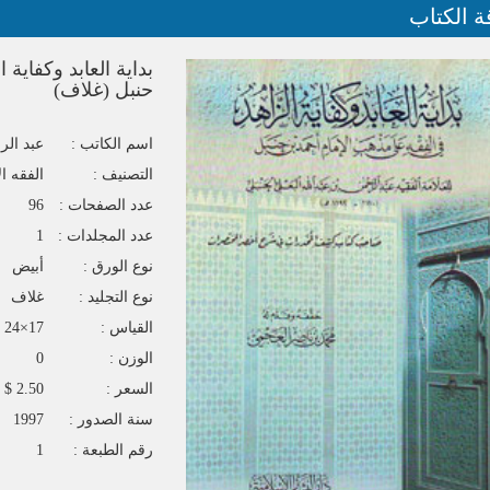
ة الكتاب
بداية العابد وكفاية
حنبل (غلاف)
اسم الكاتب :
عبد الر
التصنيف :
الفقه ا
عدد الصفحات :
96
عدد المجلدات :
1
نوع الورق :
أبيض
نوع التجليد :
غلاف
القياس :
17×24
الوزن :
0
السعر :
2.50 $
سنة الصدور :
1997
رقم الطبعة :
1