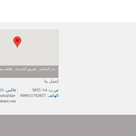
دار البشائر , طريق الجديدة , طلعة 
إتصل بنا
ص.ب:
14/ 5955
فاكس:
009611704963
الهاتف:
009611702857
info@dar-
shaer.com