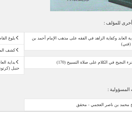
خرى للمؤلف :
ية العابد وكفاية الزاهد في الفقه على مذهب الإمام أحمد بن
بلوغ القا
(فني)
كشف الم
زء النجيح في الكلام على صلاة التسبيح (170)
بداية الع
حنبل (كرتون
 المسؤولية :
 محمد بن ناصر العجمي - محقق