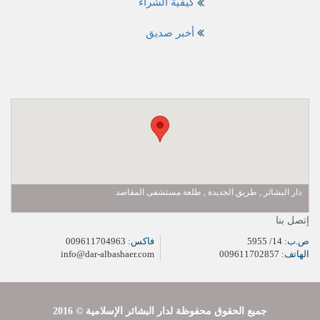
كيفية الشراء
أخبر صديق
دار البشائر , طريق الجديدة , طلعة مستشفى المقاصد
إتصل بنا
ص.ب:
14/ 5955
فاكس:
009611704963
الهاتف:
009611702857
info@dar-albashaer.com
2016 © جميع الحقوق محفوظة لدار البشائر الإسلامية