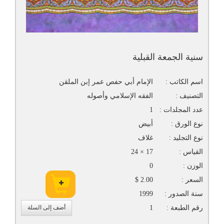
سنية الجمعة القبلية
اسم الكاتب :
الإمام أبي حفص عمر إبن الملقن
التصنيف :
الفقه الإسلامي وأصوله
عدد المجلدات :
1
نوع الورق :
أبيض
نوع التجليد :
غلاف
القياس :
17 × 24
الوزن :
0
السعر :
2.00 $
سنة الصدور :
1999
رقم الطبعة :
1
أضف إلى السلة