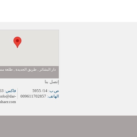
دار البشائر , طريق الجديدة , طلعة 
إتصل بنا
ص.ب:
14/ 5955
فاكس:
009611704963
الهاتف:
009611702857
info@dar-
shaer.com