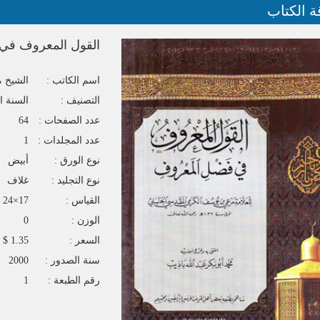
ة الكتاب
القول المعروف في 
اسم الكاتب :
الشيخ 
التصنيف :
السنة ا
عدد الصفحات :
64
عدد المجلدات :
1
نوع الورق :
أبيض
نوع التجليد :
غلاف
القياس :
17×24
الوزن :
0
السعر :
1.35 $
سنة الصدور :
2000
رقم الطبعة :
1