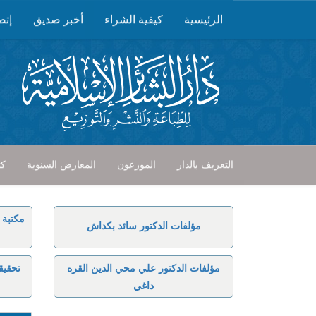
الرئيسية
كيفية الشراء
أخبر صديق
إتص
التعريف بالدار
الموزعون
المعارض السنوية
كت
مكتبة 
مؤلفات الدكتور سائد بكداش
مؤلفات الدكتور علي محي الدين القره
تحقيق
داغي