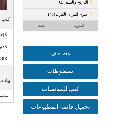
(65)التاريخ والسير
(46)علوم القرآن الكريم
كتب أ
المزيد
بحث
إخل
دلي
مصاحف
الك
مخطوطات
بيانات
كتب للمناسبات
محمد 
تحميل قائمة المطبوعات