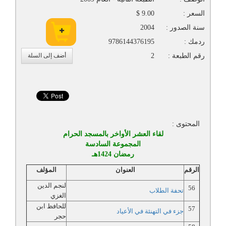
السعر :
9.00 $
سنة الصدور :
2004
ردمك :
9786144376195
رقم الطبعة :
2
أضف إلى السلة
المحتوى :
لقاء العشر الأواخر بالمسجد الحرام
المجموعة السادسة
رمضان 1424هـ
الرقم
العنوان
المؤلف
لنجم الدين
56
تحفة الطلاب
الغزي
للحافظ ابن
57
جزء في التهنئة في الأعياد
حجر