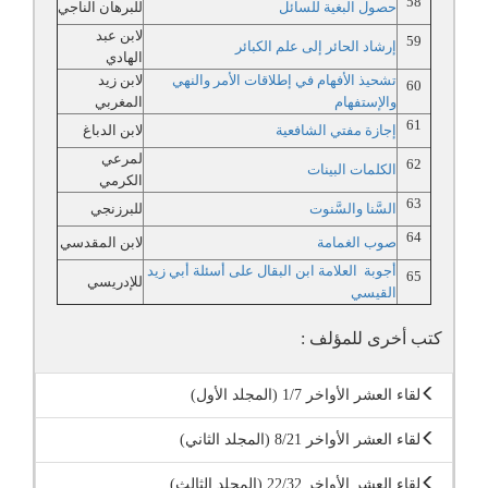
58
حصول البغية للسائل
للبرهان الناجي
لابن عبد
59
إرشاد الحائر إلى علم الكبائر
الهادي
تشحيذ الأفهام في إطلاقات الأمر والنهي
لابن زيد
60
والإستفهام
المغربي
61
إجازة مفتي الشافعية
لابن الدباغ
لمرعي
62
الكلمات البينات
الكرمي
63
السَّنا والسَّنوت
للبرزنجي
64
صوب الغمامة
لابن المقدسي
أجوبة العلامة ابن البقال على أسئلة أبي زيد
65
للإدريسي
القيسي
كتب أخرى للمؤلف :
لقاء العشر الأواخر 1/7 (المجلد الأول)
لقاء العشر الأواخر 8/21 (المجلد الثاني)
لقاء العشر الأواخر 22/32 (المجلد الثالث)