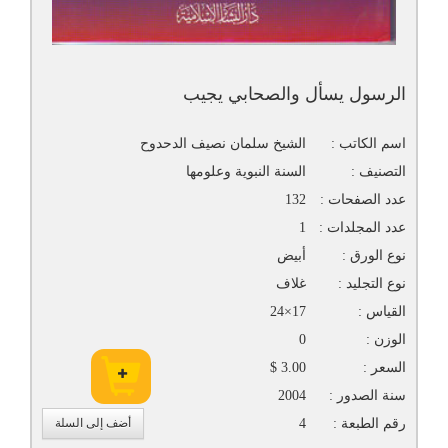
الرسول يسأل والصحابي يجيب
اسم الكاتب :
الشيخ سلمان نصيف الدحدوح
التصنيف :
السنة النبوية وعلومها
عدد الصفحات :
132
عدد المجلدات :
1
نوع الورق :
أبيض
نوع التجليد :
غلاف
القياس :
17×24
الوزن :
0
السعر :
3.00 $
سنة الصدور :
2004
رقم الطبعة :
4
أضف إلى السلة