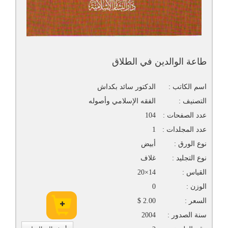
طاعة الوالدين في الطلاق
اسم الكاتب :
الدكتور سائد بكداش
التصنيف :
الفقه الإسلامي وأصوله
عدد الصفحات :
104
عدد المجلدات :
1
نوع الورق :
أبيض
نوع التجليد :
غلاف
القياس :
14×20
الوزن :
0
السعر :
2.00 $
سنة الصدور :
2004