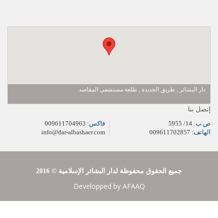
دار البشائر , طريق الجديدة , طلعة مستشفى المقاصد
إتصل بنا
ص.ب:
14/ 5955
فاكس:
009611704963
الهاتف:
009611702857
info@dar-albashaer.com
2016 © جميع الحقوق محفوظة لدار البشائر الإسلامية
Developped by
AFAAQ