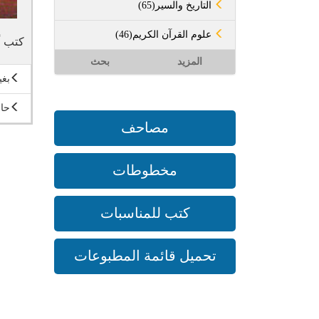
(65)التاريخ والسير
(46)علوم القرآن الكريم
كتب أ
المزيد
بحث
بغي
حال
مصاحف
مخطوطات
كتب للمناسبات
تحميل قائمة المطبوعات