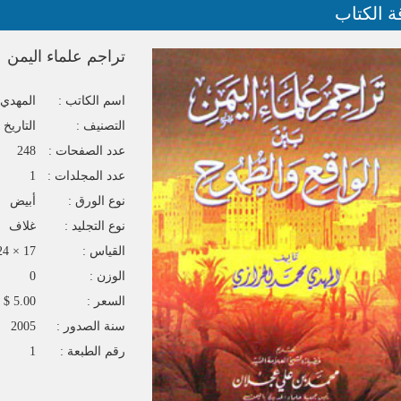
ة الكتاب
تراجم علماء اليمن
اسم الكاتب :
المهدي 
التصنيف :
التاريخ 
عدد الصفحات :
248
عدد المجلدات :
1
نوع الورق :
أبيض
نوع التجليد :
غلاف
القياس :
17 × 24
الوزن :
0
السعر :
5.00 $
سنة الصدور :
2005
رقم الطبعة :
1