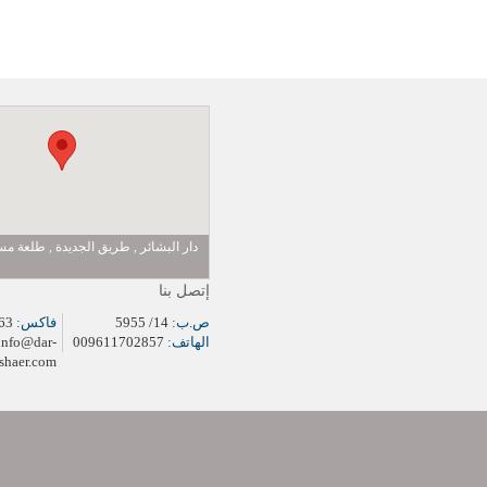
دار البشائر , طريق الجديدة , طلعة 
إتصل بنا
ص.ب:
14/ 5955
فاكس:
009611704963
الهاتف:
009611702857
info@dar-
shaer.com