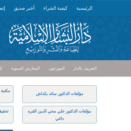
الرئيسية
كيفية الشراء
أخبر صديق
إتص
التعريف بالدار
الموزعون
المعارض السنوية
كت
مكتبة 
مؤلفات الدكتور سائد بكداش
مؤلفات الدكتور علي محي الدين القره
تحقيق
داغي