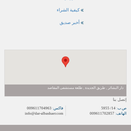
كيفية الشراء
أخبر صديق
دار البشائر , طريق الجديدة , طلعة مستشفى المقاصد
إتصل بنا
ص.ب:
14/ 5955
فاكس:
009611704963
الهاتف:
009611702857
info@dar-albashaer.com