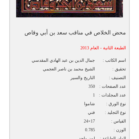
محض الخلاص في مناقب سعد بن أبي وقاص
الطبعة الثانية - العام 2013
اسم الكاتب :
جمال الدين بن عبد الهادي المقدسي
تحقيق :
الشيخ محمد بن ناصر العجمي
التصنيف :
التاريخ والسير
عدد الصفحات :
350
عدد المجلدات :
1
نوع الورق :
شاموا
نوع التجليد :
فني
القياس :
17×24
الوزن :
0.785
الوان الطباعة :
لون واحد