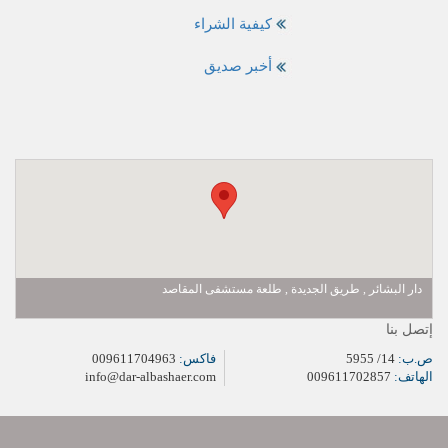
كيفية الشراء
أخبر صديق
دار البشائر , طريق الجديدة , طلعة مستشفى المقاصد
إتصل بنا
ص.ب:
14/ 5955
فاكس:
009611704963
الهاتف:
009611702857
info@dar-albashaer.com