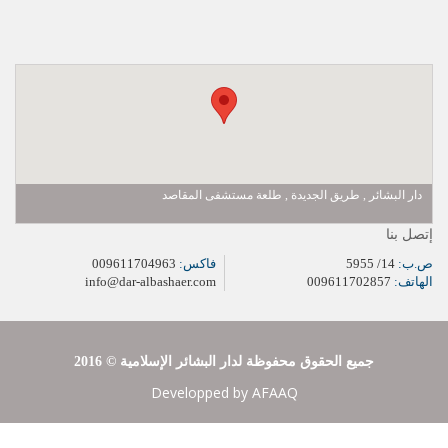
دار البشائر , طريق الجديدة , طلعة مستشفى المقاصد
إتصل بنا
ص.ب:
14/ 5955
فاكس:
009611704963
الهاتف:
009611702857
info@dar-albashaer.com
2016 © جميع الحقوق محفوظة لدار البشائر الإسلامية
Developped by
AFAAQ