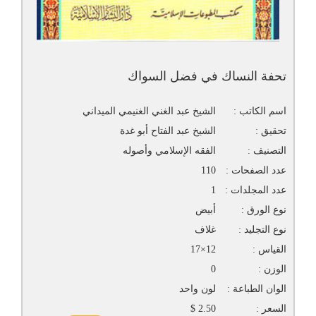
تحفة النساك في فضل السواك
اسم الكاتب :
الشيخ عبد الغني الغنيمي الميداني
تحقيق :
الشيخ عبد الفتاح أبو غدة
التصنيف :
الفقه الإسلامي وأصوله
عدد الصفحات :
110
عدد المجلدات :
1
نوع الورق :
أبيض
نوع التجليد :
غلاف
القياس :
12×17
الوزن :
0
الوان الطباعة :
لون واحد
السعر :
2.50 $