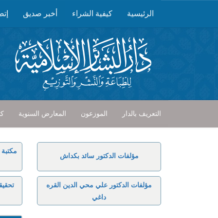
الرئيسية
كيفية الشراء
أخبر صديق
إتص
التعريف بالدار
الموزعون
المعارض السنوية
كت
مكتبة 
مؤلفات الدكتور سائد بكداش
مؤلفات الدكتور علي محي الدين القره
تحقيق
داغي