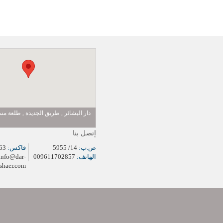
دار البشائر , طريق الجديدة , طلعة 
إتصل بنا
ص.ب:
14/ 5955
فاكس:
009611704963
الهاتف:
009611702857
info@dar-
shaer.com