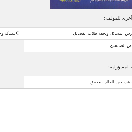
خرى للمؤلف :
س المسائل وتحفة طلاب الفضائل
مسألة وج
ض الصالحين
 المسؤولية :
بنت حمد الخالد - محقق