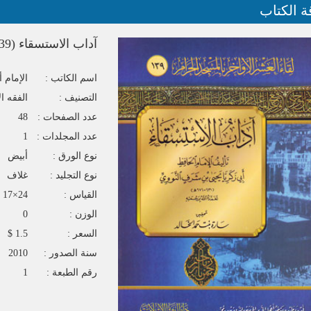
ة الكتاب
آداب الاستسقاء (139)
اسم الكاتب :
الإمام 
التصنيف :
الفقه ا
عدد الصفحات :
48
عدد المجلدات :
1
نوع الورق :
أبيض
نوع التجليد :
غلاف
القياس :
24×17
الوزن :
0
السعر :
1.5 $
سنة الصدور :
2010
رقم الطبعة :
1