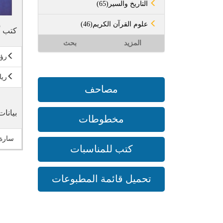
(65)التاريخ والسير
(46)علوم القرآن الكريم
كتب أ
المزيد
بحث
رؤو
ريا
مصاحف
بيانات
مخطوطات
سارة 
كتب للمناسبات
تحميل قائمة المطبوعات