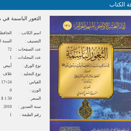
ة الكتاب
الثغور الباسمة في من
اسم الكاتب :
الحافظ 
التصنيف :
السنة ا
عدد الصفحات :
72
عدد المجلدات :
1
نوع الورق :
أبيض
نوع التجليد :
غلاف
القياس :
24×17
الوزن :
0
السعر :
1.50 $
سنة الصدور :
2010
رقم الطبعة :
1