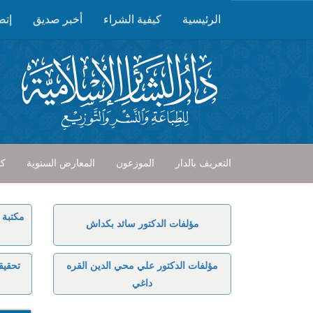
الرئيسية
كيفية الشراء
أخبر صديق
إتص
التعريف بالدار
الموزعون
المعارض السنوية
كت
مكتبة 
مؤلفات الدكتور سائد بكداش
مؤلفات الدكتور علي محي الدين القره
تحقيق
داغي