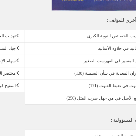
خرى للمؤلف :
يب الخصائص النبوية الكبرى
تهذيب الخ
انيد في حلاوة الأسانيد
جياد الم
 المسير في الفهرست الصغير
سهام الإص
ان المعدلة في شأن البسملة (138)
مختصر الخص
بوت في ضبط القنوت (171)
التنقيح في
 الأسل في من جهل ضرب المثل (250)
 المسؤولية :
د حسن الحسيني - محقق