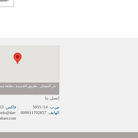
دار البشائر , طريق الجديدة , طلعة 
إتصل بنا
ص.ب:
14/ 5955
فاكس:
009611704963
الهاتف:
009611702857
info@dar-
shaer.com