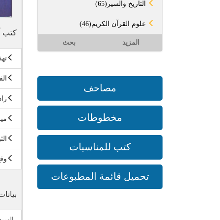
(65)التاريخ والسير
(46)علوم القرآن الكريم
كتب أ
المزيد
بحث
تهذ
الف
مصاحف
زاد
مخطوطات
ميز
الث
كتب للمناسبات
وقع
تحميل قائمة المطبوعات
بيانات
السي