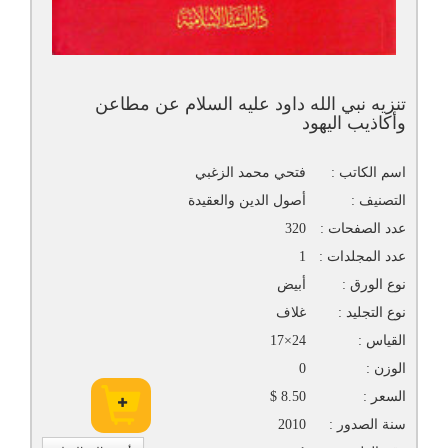
تنزيه نبي الله داود عليه السلام عن مطاعن
وأكاذيب اليهود
اسم الكاتب :
فتحي محمد الزغبي
التصنيف :
أصول الدين والعقيدة
عدد الصفحات :
320
عدد المجلدات :
1
نوع الورق :
أبيض
نوع التجليد :
غلاف
القياس :
24×17
الوزن :
0
السعر :
8.50 $
سنة الصدور :
2010