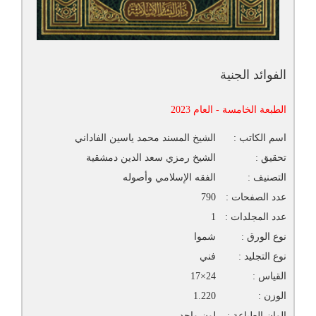
الفوائد الجنية
الطبعة الخامسة - العام 2023
اسم الكاتب :
الشيخ المسند محمد ياسين الفاداني
تحقيق :
الشيخ رمزي سعد الدين دمشقية
التصنيف :
الفقه الإسلامي وأصوله
عدد الصفحات :
790
عدد المجلدات :
1
نوع الورق :
شموا
نوع التجليد :
فني
القياس :
24×17
الوزن :
1.220
الوان الطباعة :
لون واحد