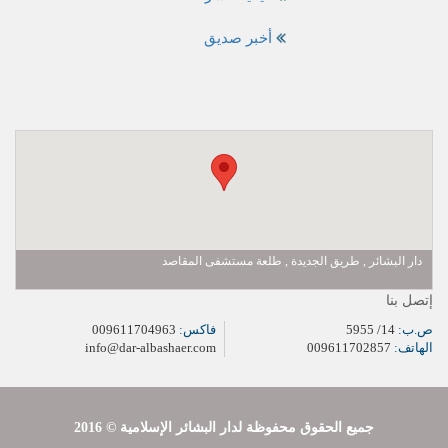
أخبر صديق
دار البشائر , طريق الجديدة , طلعة مستشفى المقاصد
إتصل بنا
ص.ب:
14/ 5955
فاكس:
009611704963
الهاتف:
009611702857
info@dar-albashaer.com
2016 © جميع الحقوق محفوظة لدار البشائر الإسلامية