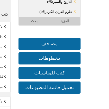
(65)التاريخ والسير
(46)علوم القرآن الكريم
كتب أ
المزيد
بحث
الأ
آدا
مصاحف
الم
الت
مخطوطات
بست
كتب للمناسبات
كتا
تحميل قائمة المطبوعات
منه
الأ