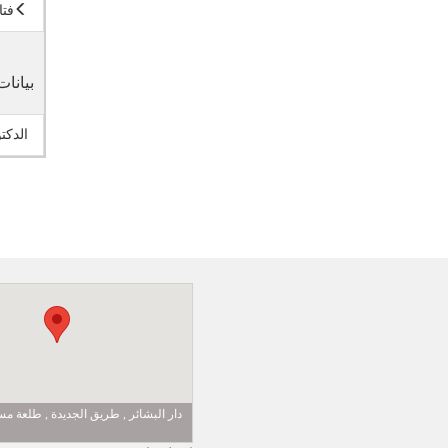
فتا
بيانات
الدكت
دار البشائر , طريق الجديدة , طلعة 