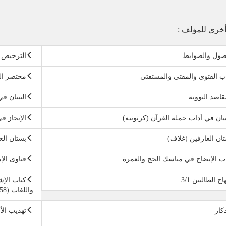
خرى للمؤلف :
صول والضوابط
الترخيص ف
ب الفتوى والمفتي والمستفتي
مختصر الت
قاصد النووية
التبيان ف
بيان في آداب حملة القرآن (كرتونيه)
الإيجاز ف
ان العارفين (غلاف)
بستان الع
ب الإيضاح في مناسك الحج والعمرة
فتاوى الإ
اج الطالبين 3/1
كتاب الإش
واللغات (158)
ذكار
تهذيب الأس