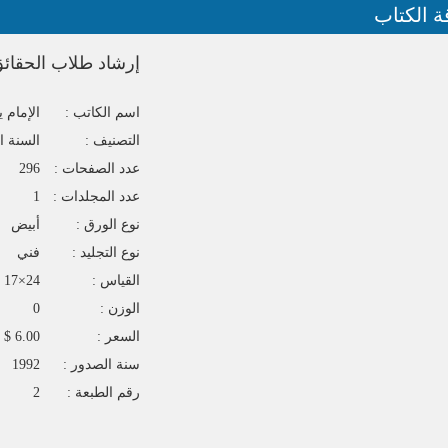
ة الكتاب
إرشاد طلاب الحقائق
اسم الكاتب :
الإمام
التصنيف :
السنة ا
عدد الصفحات :
296
عدد المجلدات :
1
نوع الورق :
أبيض
نوع التجليد :
فني
القياس :
24×17
الوزن :
0
السعر :
6.00 $
سنة الصدور :
1992
رقم الطبعة :
2