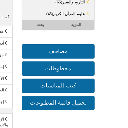
(65)التاريخ والسير
(46)علوم القرآن الكريم
كتب أ
المزيد
بحث
علا
أدي
مصاحف
جز
إما
مخطوطات
الأ
كتب للمناسبات
الع
تحميل قائمة المطبوعات
إجا
الإ
والأدب