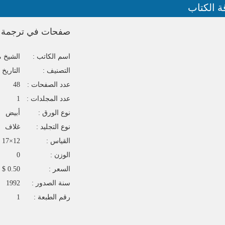
ة الكتاب
صفحات في ترجمة ال
اسم الكاتب :
الشيخ 
التصنيف :
التاريخ
عدد الصفحات :
48
عدد المجلدات :
1
نوع الورق :
أبيض
نوع التجليد :
غلاف
القياس :
12×17
الوزن :
0
السعر :
0.50 $
سنة الصدور :
1992
رقم الطبعة :
1