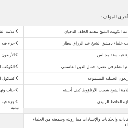
خرى للمؤلف :
مة الكويت الشيخ محمد الخلف الدحيان
علامة الش
ب علماء دمشق الشيخ عبد الرزاق بيطار
جزء فيه 
ء فيه ستة مجالس
الأربعون
م الشام في عصره جمال الدين القاسمي
الكوكب ال
ربعون الحنبلية المسموعة
كشكول ال
لامة الشيخ شعيب الأرناؤوط كيف أحببته
جنات ونه
زة الحافظ الزبيدي
جزء فيه أ
تيمية
فادات والحكايات والإنشادات مما رويته وسمعته من العلماء
اء