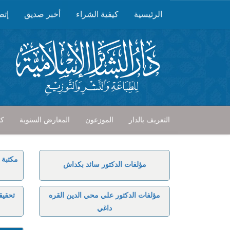
الرئيسية
كيفية الشراء
أخبر صديق
إتص
التعريف بالدار
الموزعون
المعارض السنوية
كت
مكتبة 
مؤلفات الدكتور سائد بكداش
مؤلفات الدكتور علي محي الدين القره
تحقيق
داغي