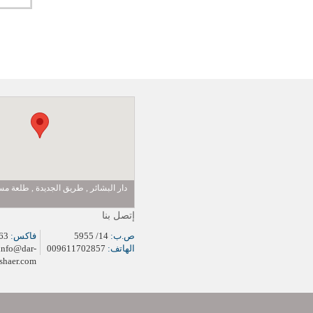
دار البشائر , طريق الجديدة , طلعة 
إتصل بنا
ص.ب:
14/ 5955
فاكس:
009611704963
الهاتف:
009611702857
info@dar-
shaer.com