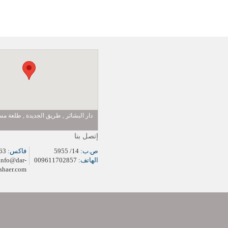
دار البشائر , طريق الجديدة , طلعة 
إتصل بنا
ص.ب:
14/ 5955
فاكس:
009611704963
الهاتف:
009611702857
info@dar-
shaer.com