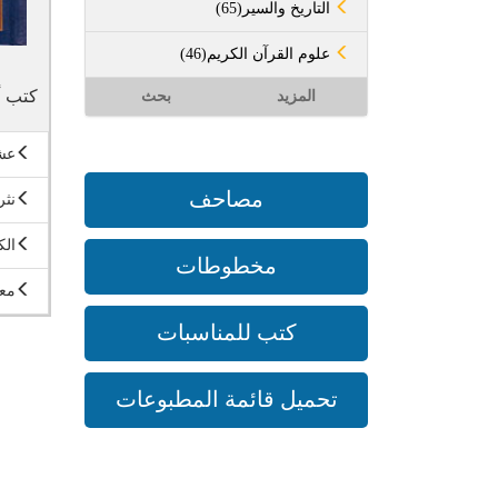
(65)التاريخ والسير
(46)علوم القرآن الكريم
كتب أ
المزيد
بحث
عش
مصاحف
نثر
الك
مخطوطات
معت
كتب للمناسبات
تحميل قائمة المطبوعات