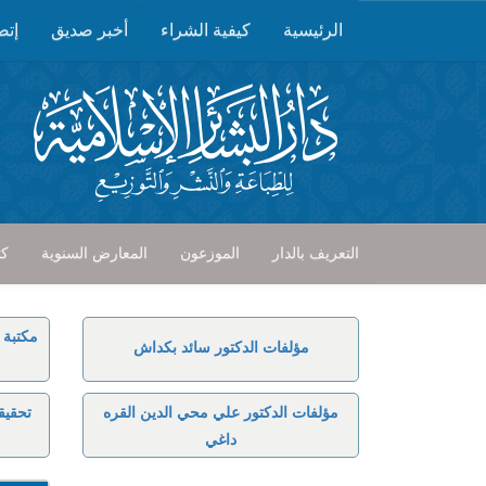
الرئيسية
كيفية الشراء
أخبر صديق
إتص
التعريف بالدار
الموزعون
المعارض السنوية
كت
مكتبة 
مؤلفات الدكتور سائد بكداش
مؤلفات الدكتور علي محي الدين القره
تحقيق
داغي