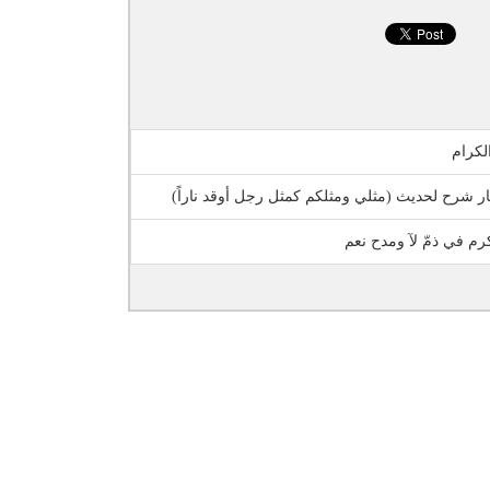
كرام
ر شرح لحديث (مثلي ومثلكم كمثل رجل أوقد ناراً)
رم في ذمّ لآ ومدح نعم