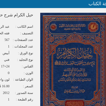
ة الكتاب
حيل الكرام شرح ح
اسم الكاتب :
عبد الر
التصنيف :
فقه ال
عدد الصفحات :
567
عدد المجلدات :
1
نوع الورق :
أبيض
نوع التجليد :
فني
القياس :
24×17
الوزن :
0
الوان الطباعة :
لون واح
السعر :
16.00 $
سنة الصدور :
2012
رقم الطبعة :
1