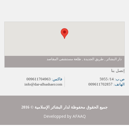
دار البشائر , طريق الجديدة , طلعة مستشفى المقاصد
إتصل بنا
ص.ب:
14/ 5955
فاكس:
009611704963
الهاتف:
009611702857
info@dar-albashaer.com
2016 © جميع الحقوق محفوظة لدار البشائر الإسلامية
Developped by
AFAAQ