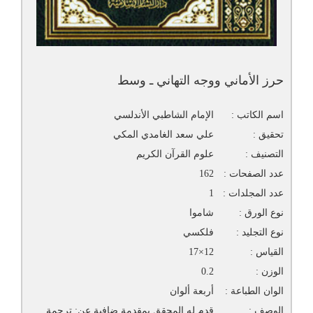
حرز الأماني ووجه التهاني ـ وسط
اسم الكاتب :
الإمام الشاطبي الأندلسي
تحقيق :
علي سعد الغامدي المكي
التصنيف :
علوم القرآن الكريم
عدد الصفحات :
162
عدد المجلدات :
1
نوع الورق :
شاموا
نوع التجليد :
فلكسي
القياس :
12×17
الوزن :
0.2
الوان الطباعة :
أربعة ألوان
الوصف :
قدم له المحقق بمقدمة ضافية عن: ترجمة