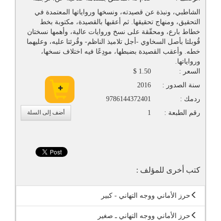
الشاطبي، ونبذة عن قصيدته، ونسخها ورواياتها المعتمدة في
التحقيق، ومنهاج تحقيقها. ثم أعقبها بالقصيدة، مكتوبة بخط
خطاط بارع، ومحقّقة على نسخ وروايات عالية، وأهمها نسختان
قُوبلتا بأصل السخاوي -أجل تلاميذ الناظم- وقُرئتا عليه، وعليهما
خطه. وأعقب القصيدة بضبطها، مودِعًا فيه اختلاف نسخها،
ورواياتها.
السعر :
1.50 $
سنة الصدور :
2016
ردمك :
9786144372401
رقم الطبعة :
1
أضف إلى السلة
كتب أخرى للمؤلف :
حرز الأماني ووجه التهاني - كبير
حرز الأماني ووجه التهاني ـ صغير