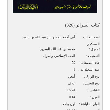
كتاب السرائر (326)
اسم الكاتب :
أبي أحمد الحسن بن عبد الله بن سعيد
العسكري
تحقيق :
محمد بن عبد الله السريع
التصنيف :
الفقه الإسلامي وأصوله
عدد الصفحات :
79
عدد المجلدات :
1
نوع الورق :
أبيض
نوع التجليد :
غلاف
القياس :
24×17
الوزن :
0.14
الوان الطباعة :
لون واحد