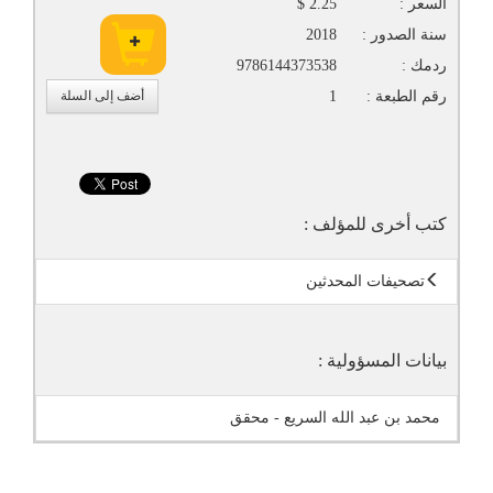
السعر :
2.25 $
سنة الصدور :
2018
ردمك :
9786144373538
رقم الطبعة :
1
أضف إلى السلة
كتب أخرى للمؤلف :
تصحيفات المحدثين
بيانات المسؤولية :
محمد بن عبد الله السريع - محقق