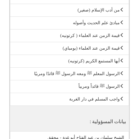
من أدب الإسلام (صغير)
مبادئ علم الحديث وأصوله
قيمة الزمن عند العلماء ( كرتونيه)
قيمة الزمن عند العلماء (بومباي)
أيها المستمع الكريم (كرتونيه)
الرسول المعلم ﷺ ومعه الرسول ﷺ قائدًا ومربيًا
الرسول ﷺ قائداً ومربياً
واجب المسلم في دار الغربة
بيانات المسؤولية :
الشيخ سلمان بن عبد الفتاح أبو غدة - محقق