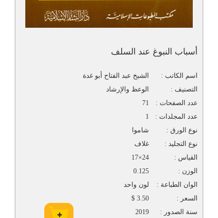
أسباب النبوغ عند السلف
اسم الكاتب :
الشيخ عبد الفتاح أبو غدة
التصنيف :
الوعظ والإرشاد
عدد الصفحات :
71
عدد المجلدات :
1
نوع الورق :
شاموا
نوع التجليد :
غلاف
القياس :
24×17
الوزن :
0.125
الوان الطباعة :
لون واحد
السعر :
3.50 $
سنة الصدور :
2019