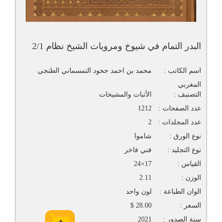
البدر التمام في شيوخ ومرويات الشيخ نظام 2/1
اسم الكاتب :
محمد بن احمد ححود التمسماني الطنجي
المغربي
التصنيف :
الأثبات والمشيخات
عدد الصفحات :
1212
عدد المجلدات :
2
نوع الورق :
شاموا
نوع التجليد :
فني فاخر
القياس :
17×24
الوزن :
2.11
الوان الطباعة :
لون واحد
السعر :
28.00 $
سنة الصدور :
2021