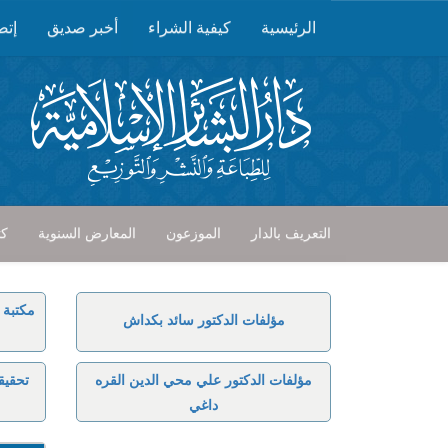
الرئيسية
كيفية الشراء
أخبر صديق
إتص
التعريف بالدار
الموزعون
المعارض السنوية
كت
مكتبة 
مؤلفات الدكتور سائد بكداش
مؤلفات الدكتور علي محي الدين القره
تحقيق
داغي