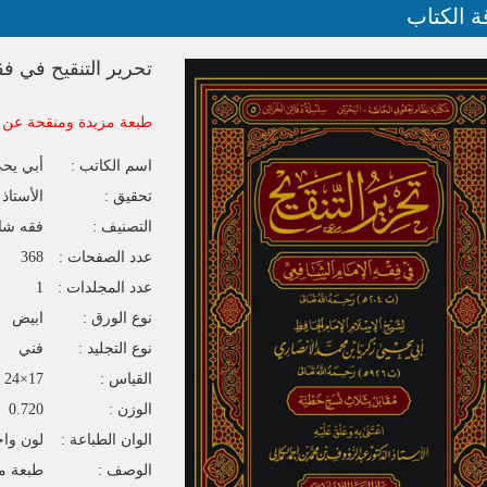
ة الكتاب
تحرير التنقيح في فق
طبعة مزيدة ومنقحة عن كت
اسم الكاتب :
أبي يحي
تحقيق :
الأستاذ
التصنيف :
فقه شا
عدد الصفحات :
368
عدد المجلدات :
1
نوع الورق :
ابيض
نوع التجليد :
فني
القياس :
17×24
الوزن :
0.720
الوان الطباعة :
لون واح
الوصف :
طبعة مز