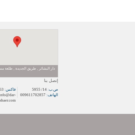
دار البشائر , طريق الجديدة , طلعة 
إتصل بنا
ص.ب:
14/ 5955
فاكس:
009611704963
الهاتف:
009611702857
info@dar-
shaer.com