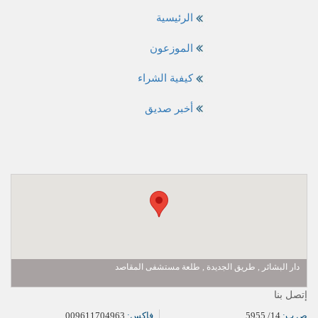
الرئيسية
الموزعون
كيفية الشراء
أخبر صديق
دار البشائر , طريق الجديدة , طلعة مستشفى المقاصد
إتصل بنا
ص.ب:
14/ 5955
فاكس:
009611704963