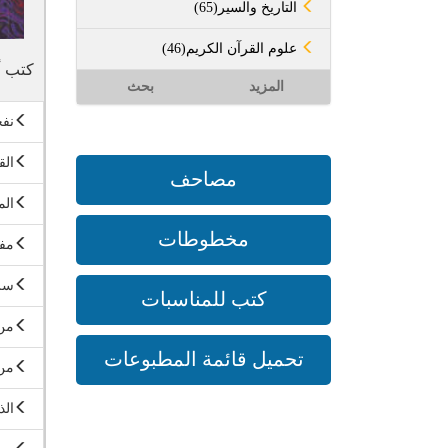
(65)التاريخ والسير
(46)علوم القرآن الكريم
كتب أ
المزيد
بحث
نفح
الق
مصاحف
الم
مخطوطات
مفا
سر 
كتب للمناسبات
من
تحميل قائمة المطبوعات
من 
الذ