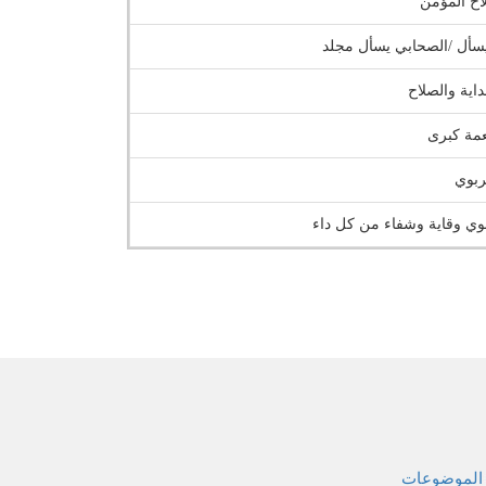
اح المؤمن
سأل /الصحابي يسأل مجلد
اية والصلاح
عمة كبرى
تربوي
وي وقاية وشفاء من كل داء
الموضوعات