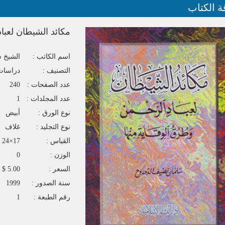
ة الكتاب
مكائد الشيطان لعبا
اسم الكاتب :
الشيخ 
التصنيف :
دراسات
عدد الصفحات :
240
عدد المجلدات :
1
نوع الورق :
أبيض
نوع التجليد :
غلاف
القياس :
17×24
الوزن :
0
السعر :
5.00 $
سنة الصدور :
1999
رقم الطبعة :
1