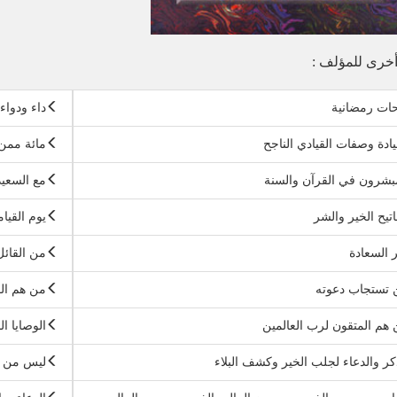
خرى للمؤلف :
ات رمضانية
داء ودواء
يادة وصفات القيادي الناجح
مائة ممن 
بشرون في القرآن والسنة
مع السعي
تيح الخير والشر
يوم القيا
السعادة
من القائل
 تستجاب دعوته
من هم الف
هم المتقون لرب العالمين
الوصايا ال
كر والدعاء لجلب الخير وكشف البلاء
ليس من ا