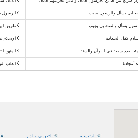
ر صريح بين الذين يحرسون المال والذين يحرسهم المال
الدعاء سل
حابي يسأل والرسول يجيب
الرسول ي
سول يسأل والصحابي يجيب
طريق الهد
سلام كفل السعادة
الإسلام ن
ة العدد سبعة في القرآن والسنة
المنهج ال
 أمجادنا
الطب النب
الرئيسية
التعريف بالدار