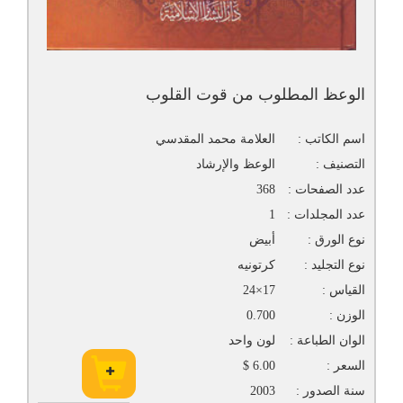
الوعظ المطلوب من قوت القلوب
اسم الكاتب :
العلامة محمد المقدسي
التصنيف :
الوعظ والإرشاد
عدد الصفحات :
368
عدد المجلدات :
1
نوع الورق :
أبيض
نوع التجليد :
كرتونيه
القياس :
17×24
الوزن :
0.700
الوان الطباعة :
لون واحد
السعر :
6.00 $
سنة الصدور :
2003