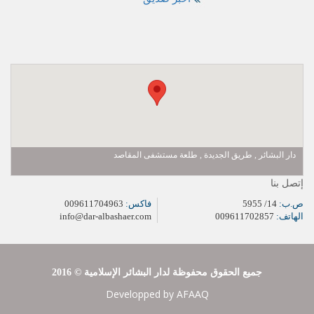
دار البشائر , طريق الجديدة , طلعة مستشفى المقاصد
إتصل بنا
ص.ب:
14/ 5955
فاكس:
009611704963
الهاتف:
009611702857
info@dar-albashaer.com
2016 © جميع الحقوق محفوظة لدار البشائر الإسلامية
Developped by
AFAAQ