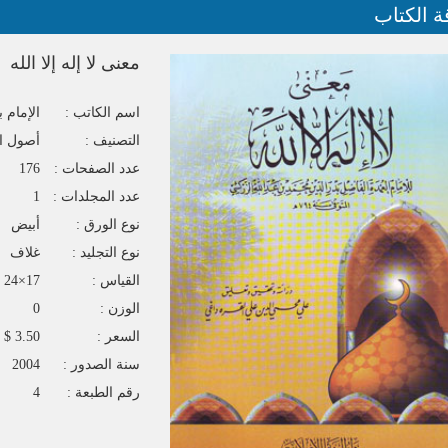
ة الكتاب
معنى لا إله إلا الله
اسم الكاتب :
الإمام 
التصنيف :
أصول ال
عدد الصفحات :
176
عدد المجلدات :
1
نوع الورق :
أبيض
نوع التجليد :
غلاف
القياس :
17×24
الوزن :
0
السعر :
3.50 $
سنة الصدور :
2004
رقم الطبعة :
4