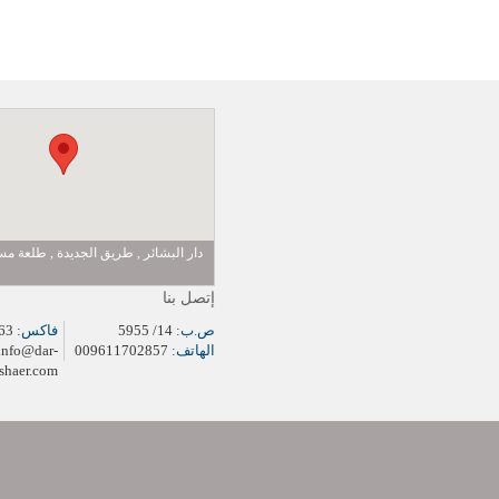
دار البشائر , طريق الجديدة , طلعة 
إتصل بنا
ص.ب:
14/ 5955
فاكس:
009611704963
الهاتف:
009611702857
info@dar-
shaer.com