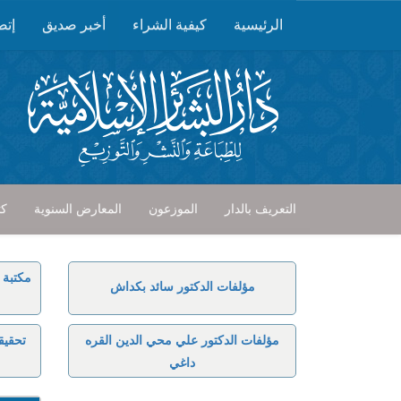
الرئيسية
كيفية الشراء
أخبر صديق
إتص
التعريف بالدار
الموزعون
المعارض السنوية
كت
مكتبة 
مؤلفات الدكتور سائد بكداش
مؤلفات الدكتور علي محي الدين القره
تحقيق
داغي