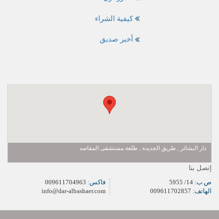
كيفية الشراء
أخبر صديق
دار البشائر , طريق الجديدة , طلعة مستشفى المقاصد
إتصل بنا
ص.ب:
14/ 5955
فاكس:
009611704963
الهاتف:
009611702857
info@dar-albashaer.com