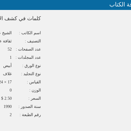
ة الكتاب
كلمات في كشف الأ
اسم الكاتب :
الشيخ عب
التصنيف :
ثقافة ع
عدد الصفحات :
52
عدد المجلدات :
1
نوع الورق :
أبيض
نوع التجليد :
غلاف
القياس :
17 × 24
الوزن :
0
السعر :
2.50 $
سنة الصدور :
1990
رقم الطبعة :
2