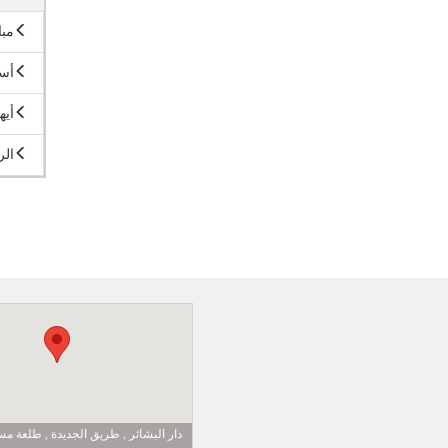
مبا
أسب
أيه
الر
دار البشائر , طريق الجديدة , طلعة 