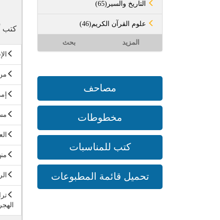
(65)التاريخ والسير
(46)علوم القرآن الكريم
كتب أ
المزيد
بحث
الإ
من 
مصاحف
إمد
مسأ
مخطوطات
الع
كتب للمناسبات
منه
تحميل قائمة المطبوعات
الر
ترا
الهج