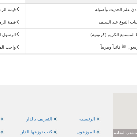
دئ علم الحديث وأصوله
قيمة الزم
اب النبوغ عند السلف
قيمة الزم
ا المستمع الكريم (كرتونيه)
الرسول ال
سول ﷺ قائداً ومربياً
واجب الم
الرئيسية
التعريف بالدار
الموزعون
كتب توزعها الدار
مستشفى المقاصد