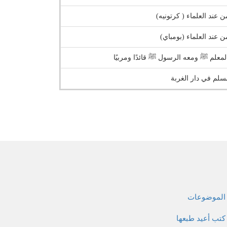
ن عند العلماء ( كرتونيه)
ن عند العلماء (بومباي)
معلم ﷺ ومعه الرسول ﷺ قائدًا ومربيًا
سلم في دار الغربة
الموضوعات
كتب أعيد طبعها