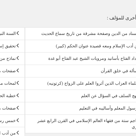
خرى للمؤلف :
سناد من الدين وصفحة مشرقة من تاريخ سماع الحديث
السنة الن
أدب الإسلام ومعه قصيدة عنوان الحكم (كبير)
تحقيق إس
اد الفتاح بأسانيد ومرويات الشيخ عبد الفتاح أبو غدة
نماذج من 
لة في خلق القرأن
صفحات من
لماء العزاب الذين آثروا العلم على الزواج (كرتونيه)
لمحات من
ج السلف في السؤال عن العلم
خطبة الح
سول المعلم وأساليبه في التعليم
صفحات من
جم ستة من فقهاء العالم الإسلامي في القرن الرابع عشر
خمس رسا
ري
من أدب ا