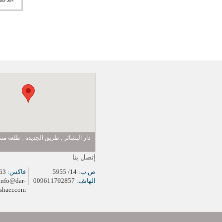
دار البشائر , طريق الجديدة , طلعة 
إتصل بنا
ص.ب:
14/ 5955
فاكس:
009611704963
الهاتف:
009611702857
info@dar-
shaer.com