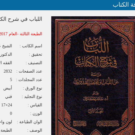
ة الكتاب
اللباب في شرح الكتا
الطبعة الثالثة -العام 2017
اسم الكاتب :
الشيخ ع
تحقيق :
الدكتور
التصنيف :
الفقه ا
عدد الصفحات :
2832
عدد المجلدات :
5
نوع الورق :
أبيض
نوع التجليد :
فني
القياس :
24×17
الوزن :
0
الوان الطباعة :
لون واح
الوصف :
الطبعة الث