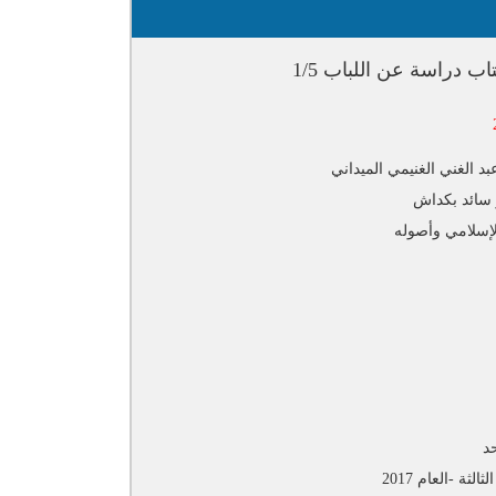
ب دراسة عن اللباب 1/5
بد الغني الغنيمي الميداني
 سائد بكداش
لإسلامي وأصوله
د
الثة -العام 2017