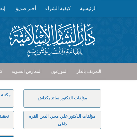
الرئيسية
كيفية الشراء
أخبر صديق
إتص
التعريف بالدار
الموزعون
المعارض السنوية
كت
مكتبة 
مؤلفات الدكتور سائد بكداش
مؤلفات الدكتور علي محي الدين القره
تحقيق
داغي