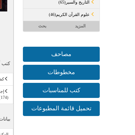
(65)التاريخ والسير
(46)علوم القرآن الكريم
المزيد
بحث
مصاحف
كتب أ
مخطوطات
كشف
كتب للمناسبات
إجا
(174)
تحميل قائمة المطبوعات
بيانات
الدكت