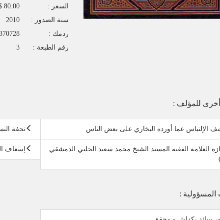
السعر :
80.00 $
سنة الصدور :
2010
ردمك :
370728
رقم الطبعة :
3
خرى للمؤلف :
 الإلتباس عما أورده البخاري على بعض الناس
تحفة الن
زة العلامة الفقيه المسند الشيخ محمد سعيد الحلبي الدمشقي
إسعاف ال
 المسؤولية :
ور سائد بكداش - محقق