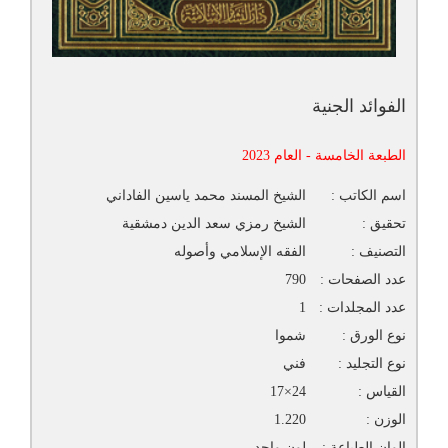
الفوائد الجنية
الطبعة الخامسة - العام 2023
اسم الكاتب :
الشيخ المسند محمد ياسين الفاداني
تحقيق :
الشيخ رمزي سعد الدين دمشقية
التصنيف :
الفقه الإسلامي وأصوله
عدد الصفحات :
790
عدد المجلدات :
1
نوع الورق :
شموا
نوع التجليد :
فني
القياس :
24×17
الوزن :
1.220
الوان الطباعة :
لون واحد