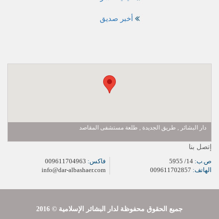
أخبر صديق
دار البشائر , طريق الجديدة , طلعة مستشفى المقاصد
إتصل بنا
ص.ب:
14/ 5955
فاكس:
009611704963
الهاتف:
009611702857
info@dar-albashaer.com
2016 © جميع الحقوق محفوظة لدار البشائر الإسلامية