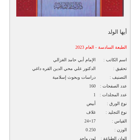
أيها الولد
الطبعة السادسة - العام 2023
اسم الكاتب :
الإمام أبي حامد الغزالي
تحقيق :
الدكتور علي محي الدين القره داغي
التصنيف :
دراسات وبحوث إسلامية
عدد الصفحات :
160
عدد المجلدات :
1
نوع الورق :
أبيض
نوع التجليد :
غلاف
القياس :
17×24
الوزن :
0.250
الوان الطباعة :
لون واحد