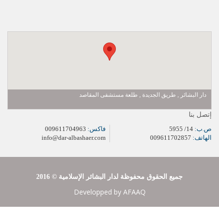
دار البشائر , طريق الجديدة , طلعة مستشفى المقاصد
إتصل بنا
ص.ب:
14/ 5955
فاكس:
009611704963
الهاتف:
009611702857
info@dar-albashaer.com
2016 © جميع الحقوق محفوظة لدار البشائر الإسلامية
Developped by
AFAAQ