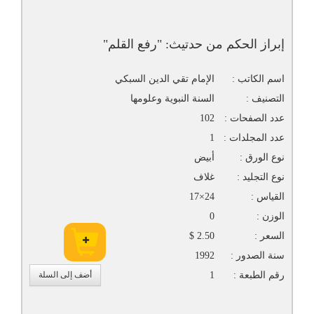
إبراز الحكم من حدتيث: "رفع القلم"
اسم الكاتب :
الإمام تقي الدين السبكي
التصنيف :
السنة النبوية وعلومها
عدد الصفحات :
102
عدد المجلدات :
1
نوع الورق :
أبيض
نوع التجليد :
غلاف
القياس :
24×17
الوزن :
0
السعر :
2.50 $
سنة الصدور :
1992
رقم الطبعة :
1
أضف إلى السلة