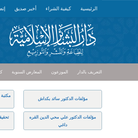
الرئيسية
كيفية الشراء
أخبر صديق
إتص
التعريف بالدار
الموزعون
المعارض السنوية
كت
مكتبة 
مؤلفات الدكتور سائد بكداش
مؤلفات الدكتور علي محي الدين القره
تحقيق
داغي