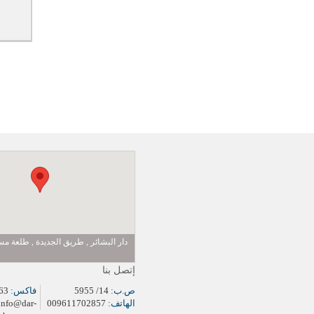
دار البشائر , طريق الجديدة , طلعة 
إتصل بنا
ص.ب:
14/ 5955
فاكس:
009611704963
الهاتف:
009611702857
info@dar-