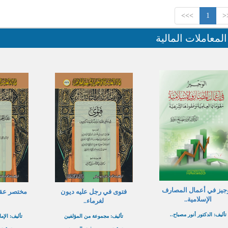
>>>
1
<
لمعاملات المالية
جيز في أعمال المصارف
فتوى في رجل عليه ديون
مختصر عقد
الإسلامية..
لغرماء..
تأليف: الدكتور أنور مصباح..
تأليف: مجموعة من المؤلفين
تأليف: الإم