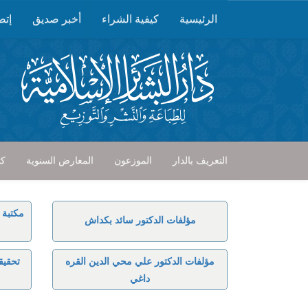
الرئيسية
كيفية الشراء
أخبر صديق
إتص
التعريف بالدار
الموزعون
المعارض السنوية
كت
مكتبة 
مؤلفات الدكتور سائد بكداش
مؤلفات الدكتور علي محي الدين القره
تحقيق
داغي