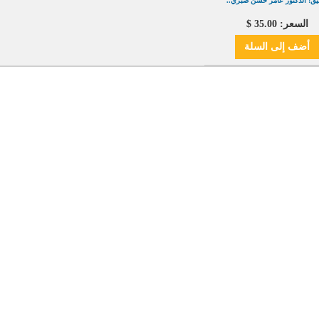
يق: الدكتور عامر حسن صبري..
السعر: 35.00 $
أضف
إلى السلة