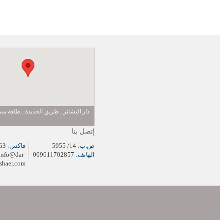
دار البشائر , طريق الجديدة , طلعة 
إتصل بنا
ص.ب:
14/ 5955
فاكس:
009611704963
الهاتف:
009611702857
info@dar-
shaer.com